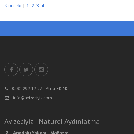
< önceki
|
1
2
3
4
0532 292 12 77 - Atilla EKİNCİ
info@avizeciyiz.com
Avizeciyiz - Naturel Aydınlatma
Anadolu Yakası - Mağaza: