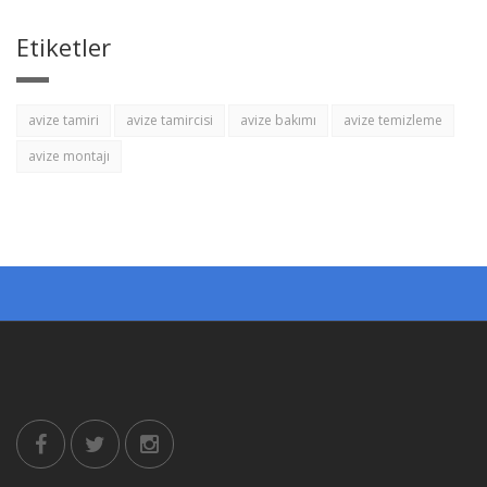
Etiketler
avize tamiri
avize tamircisi
avize bakımı
avize temizleme
avize montajı