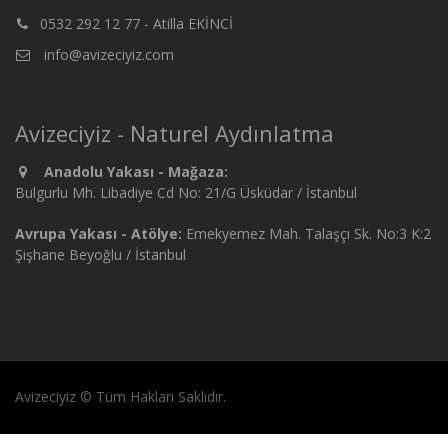
0532 292 12 77 - Atilla EKİNCİ
info@avizeciyiz.com
Avizeciyiz - Naturel Aydınlatma
Anadolu Yakası - Mağaza:
Bulgurlu Mh. Libadiye Cd No: 21/G Üsküdar / İstanbul
Avrupa Yakası - Atölye:
Emekyemez Mah. Talaşçı Sk. No:3 K:2
Şişhane Beyoğlu / İstanbul
Avizeciyiz © Tüm Hakları Saklıdır.